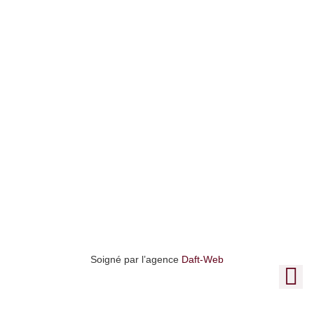
intérieur
Une question ?
ENVOYER
Soigné par l’agence
Daft-Web