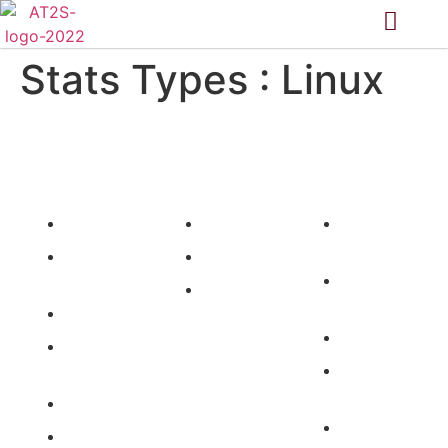
Stats Types :
Linux
Site
Parcours
Légales
Accueil
PASS
Mentions
légales
Nos
LAS
missions
Politique de
L1SPS
confidentialité
PASS/LASS
Partenaires
Actu &
Calendrier
Statuts de
l'Association
Contact
Règlement
Plateforme