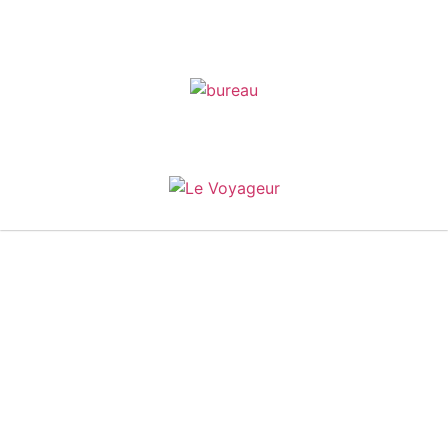
Site
Parcours
Légales
Accueil
PASS
Mentions légales
Nos missions
LAS
Politique de
confidentialité
PASS/LASS
L1SPS
Partenaires
Actu & Calendrier