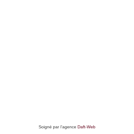
Statuts de
Contact
l'Association
Plateforme
Règlement intérieur
Une question ?
ENVOYER
Soigné par l’agence
Daft-Web